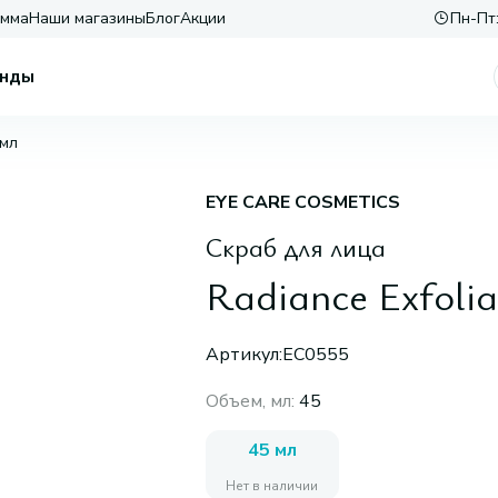
амма
Наши магазины
Блог
Акции
Пн-Пт:
нды
 мл
EYE CARE COSMETICS
Скраб для лица
Radiance Exfolia
Артикул:
EC0555
Объем, мл
:
45
45 мл
Нет в наличии