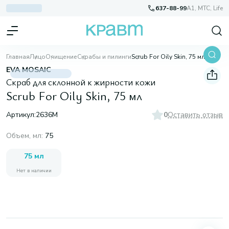
637-88-99
A1, МТС, Life
Главная
Лицо
Очищение
Скрабы и пилинги
Scrub For Oily Skin, 75 мл
EVA MOSAIC
Скраб для склонной к жирности кожи
Scrub For Oily Skin, 75 мл
Артикул:
2636М
0
Оставить отзыв
Объем, мл
:
75
75 мл
Нет в наличии