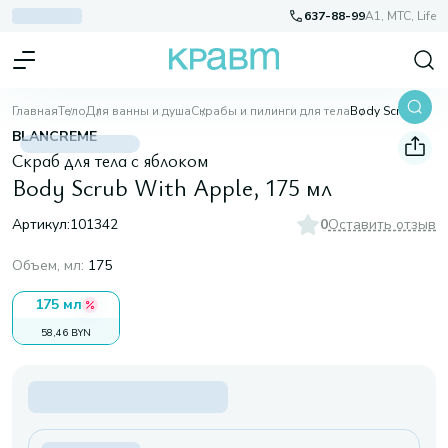
637-88-99
A1, МТС, Life
Главная
Тело
Для ванны и душа
Скрабы и пилинги для тела
Body Scrub With Apple, 175 мл
BLANCREME
Скраб для тела с яблоком
Body Scrub With Apple, 175 мл
Артикул:
101342
0
Оставить отзыв
Объем, мл
:
175
175 мл
58,46 BYN