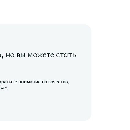
в, но вы можете стать
братите внимание на качество,
икам