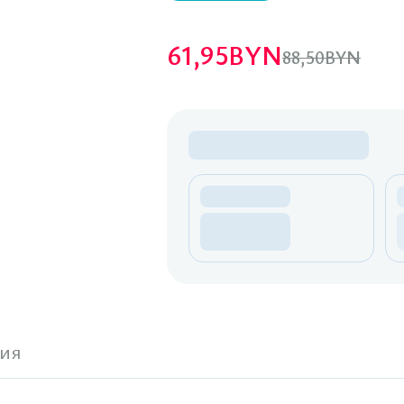
61,95
BYN
88,50
BYN
ия