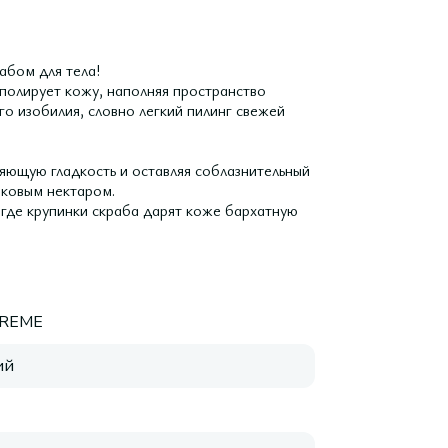
абом для тела!
полирует кожу, наполняя пространство
о изобилия, словно легкий пилинг свежей
яющую гладкость и оставляя соблазнительный
иковым нектаром.
где крупинки скраба дарят коже бархатную
REME
ий