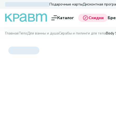
Подарочные карты
Дисконтная прогр
Каталог
Скидки
Бре
Главная
Тело
Для ванны и душа
Скрабы и пилинги для тела
Body 