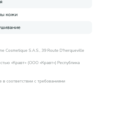
я
пы кожи
ушивание
ine Cosmetique S.A.S., 39 Route D'herqueville
стью «Кравт» (ООО «Кравт») Республика
е в соответствии с требованиями