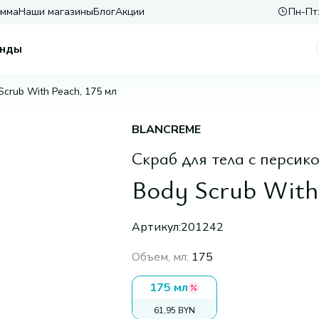
амма
Наши магазины
Блог
Акции
Пн-Пт:
нды
Scrub With Peach, 175 мл
BLANCREME
Скраб для тела с персик
Body Scrub With
Артикул:
201242
Объем, мл
:
175
175 мл
61,95 BYN