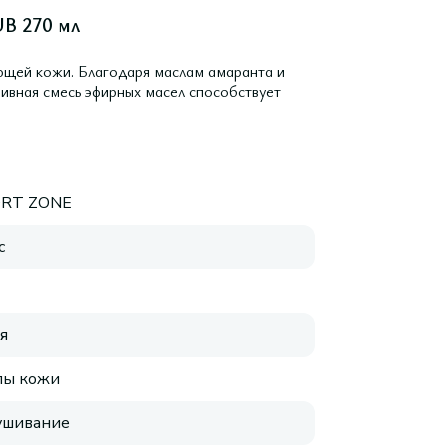
B 270 мл
яющей кожи. Благодаря маслам амаранта и
зивная смесь эфирных масел способствует
RT ZONE
с
я
пы кожи
ушивание