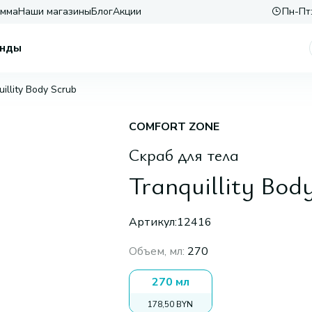
амма
Наши магазины
Блог
Акции
Пн-Пт:
нды
illity Body Scrub
COMFORT ZONE
Скраб для тела
Tranquillity Bod
Артикул:
12416
Объем, мл
:
270
270 мл
178,50 BYN