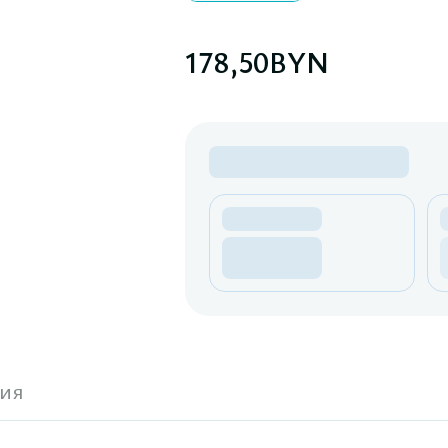
178,50
BYN
ия