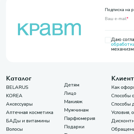
Подписка на р
Ваш e-mail
*
Даю согла
обработк
механизмо
Каталог
Клиен
Детям
BELARUS
Как офор
Лицо
KOREA
Способы 
Макияж
Аксессуары
Способы 
Мужчинам
Аптечная косметика
Условия, 
Парфюмерия
БАДы и витамины
Дисконтн
Подарки
Волосы
Обращени