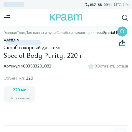
637-88-99
A1, МТС, Life
Главная
Тело
Для ванны и душа
Скрабы и пилинги для тела
Special Body Purity, 220 г
VANDINI
Скраб сахарный для тела
Special Body Purity, 220 г
Артикул:
4003583201082
0
Оставить отзыв
Объем, мл
:
220
220 мл
Нет в наличии