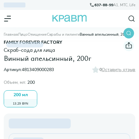
637-88-99
A1, МТС, Life
Главная
Лицо
Очищение
Скрабы и пилинги
Винный апельсинный, 200г
FAMILY FOREVER FACTORY
Скраб-сода для лица
Винный апельсинный, 200г
Артикул:
4813409000283
0
Оставить отзыв
Объем, мл
:
200
200 мл
13,29 BYN