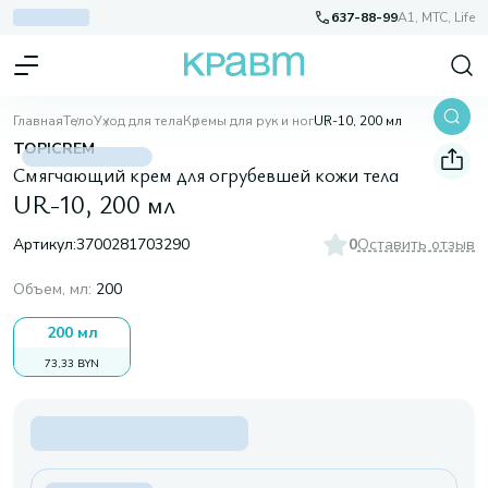
637-88-99
A1, МТС, Life
Главная
Тело
Уход для тела
Кремы для рук и ног
UR-10, 200 мл
TOPICREM
Смягчающий крем для огрубевшей кожи тела
UR-10, 200 мл
Артикул:
3700281703290
0
Оставить отзыв
Объем, мл
:
200
200 мл
73,33 BYN