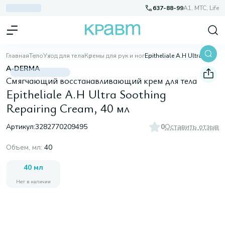
637-88-99
A1, МТС, Life
Главная
Тело
Уход для тела
Кремы для рук и ног
Epitheliale A.H Ultra Soothing Repairing Cream, 40 мл
A-DERMA
Смягчающий восстанавливающий крем для тела
Epitheliale A.H Ultra Soothing
Repairing Cream, 40 мл
Артикул:
3282770209495
0
Оставить отзыв
Объем, мл
:
40
40 мл
Нет в наличии