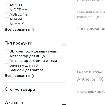
Минск, пр-т
A'PIEU
Партизанский, 79
A-DERMA
Минск, ул.
Гель для лица и
П.Мстиславца, 11
ADELLINE
солнцезащитны
Минск, ул. Притыцкого,
AHAVA
156
нанесения на 
ALMA K
Минск, ул. Тимирязева,
Нет в наличи
74 А
Все варианты
Тип продукта
BB крем солнцезащитный
Автозагар для лица
Автозагар для лица и тела
Бальзам для губ
Бальзам для загара
LA ROCHE-POSAY
Все варианты
Anthelios 100
Статус товара
Крем для лица
Новинка
Для кого
Скидка