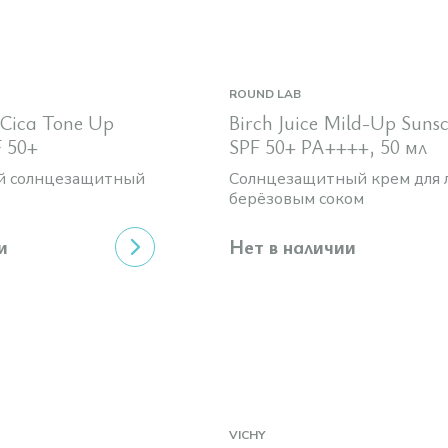
ROUND LAB
 Cica Tone Up
Birch Juice Mild-Up Suns
F 50+
SPF 50+ PA++++, 50 мл
й солнцезащитный
Солнцезащитный крем для 
берёзовым соком
и
Нет в наличии
VICHY