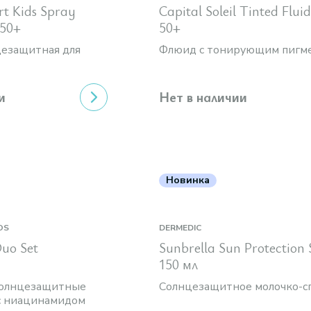
rt Kids Spray
Capital Soleil Tinted Flui
 50+
50+
цезащитная для
Флюид с тонирующим пигм
и
Нет в наличии
Новинка
OS
DERMEDIC
Duo Set
Sunbrella Sun Protection
150 мл
олнцезащитные
Солнцезащитное молочко-с
с ниацинамидом