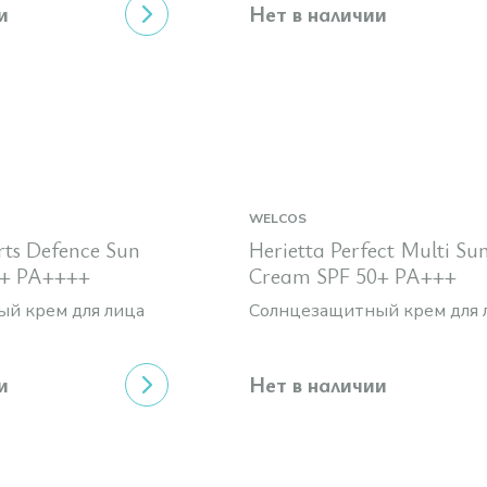
и
Нет в наличии
WELCOS
rts Defence Sun
Herietta Perfect Multi Su
0+ PA++++
Cream SPF 50+ PA+++
й крем для лица
Солнцезащитный крем для 
и
Нет в наличии