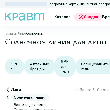
Подарочные карты
Дисконтная прогр
Каталог
Скидки
Бре
Главная
Лицо
Солнечная линия
Солнечная линия для лица
SPF
SPF
Аптечные
Солнцезащит
для
50
бренды
гель
тела
Лицо
Найдено 310 това
Солнечная линия
Защита для лица
Средства после солнца