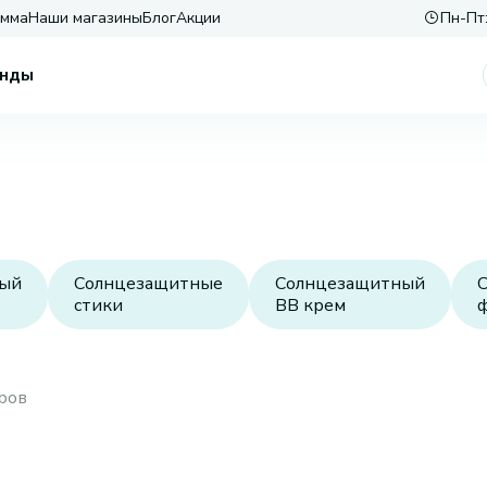
амма
Наши магазины
Блог
Акции
Пн-Пт:
нды
ный
Солнцезащитные
Солнцезащитный
стики
BB крем
ров