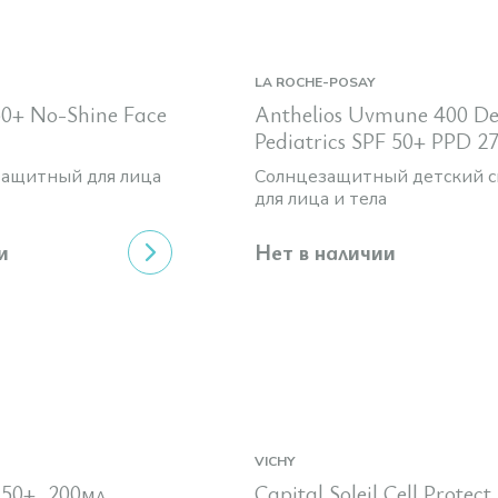
LA ROCHE-POSAY
50+ No-Shine Face
Anthelios Uvmune 400 D
Pediatrics SPF 50+ PPD 2
ащитный для лица
Солнцезащитный детский с
для лица и тела
и
Нет в наличии
VICHY
 50+, 200мл
Capital Soleil Cell Protect