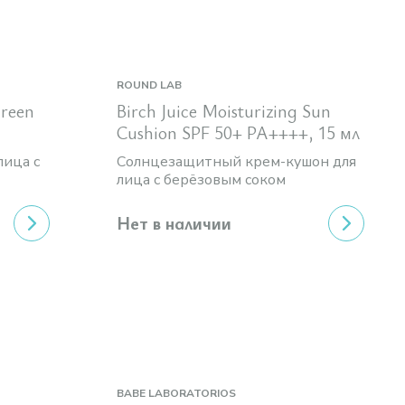
ROUND LAB
creen
Birch Juice Moisturizing Sun
Cushion SPF 50+ PA++++, 15 мл
лица с
Солнцезащитный крем-кушон для
лица с берёзовым соком
Нет в наличии
BABE LABORATORIOS