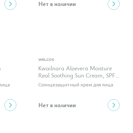
Нет в наличии
WELCOS
n
Kwailnara Aloevera Moisture
Real Soothing Sun Cream, SPF
50+ и PA++++
лица
Солнцезащитный крем для лица
Нет в наличии