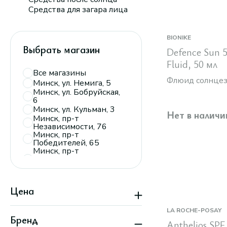
Средства для загара лица
BIONIKE
Выбрать магазин
Defence Sun 
Fluid, 50 мл
Все магазины
Флюид солнцез
Минск, ул. Немига, 5
Минск, ул. Бобруйская,
6
Минск, ул. Кульман, 3
Нет в наличи
Минск, пр-т
Независимости, 76
Минск, пр-т
Победителей, 65
Минск, пр-т
Дзержинского, 104,
пав. 110
Минск, ТРЦ
«Экспобел»,
Цена
пересечение ул.
Мирошниченко и
МКАД
LA ROCHE-POSAY
Минск, пр-т
Бренд
Anthelios SPF
Партизанский, 150А