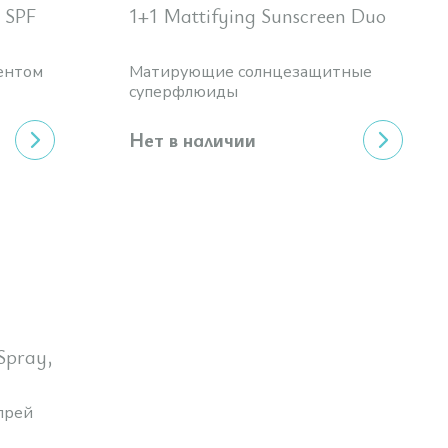
d SPF
1+1 Mattifying Sunscreen Duo
ентом
Матирующие солнцезащитные
суперфлюиды
Нет в наличии
 Spray,
прей