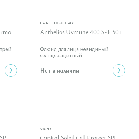
LA ROCHE-POSAY
ermo-
Anthelios Uvmune 400 SPF 50+
7
прей
Флюид для лица невидимый
солнцезащитный
Нет в наличии
VICHY
 SPF
Capital Soleil Cell Protect SPF