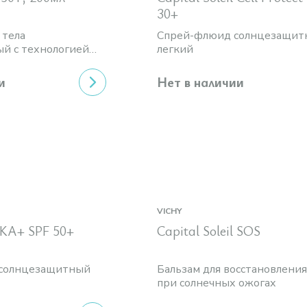
30+
 тела
Спрей-флюид солнцезащит
й с технологией
легкий
влажную кожу
и
Нет в наличии
VICHY
 KA+ SPF 50+
Capital Soleil SOS
 солнцезащитный
Бальзам для восстановлени
при солнечных ожогах