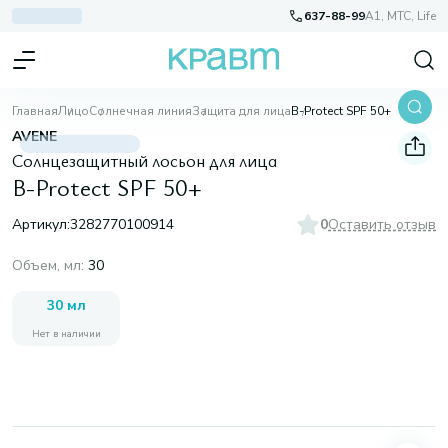
637-88-99
A1, МТС, Life
Главная
Лицо
Солнечная линия
Защита для лица
B-Protect SPF 50+
AVENE
Солнцезащитный лосьон для лица
B-Protect SPF 50+
Артикул:
3282770100914
0
Оставить отзыв
Объем, мл
:
30
30 мл
Нет в наличии