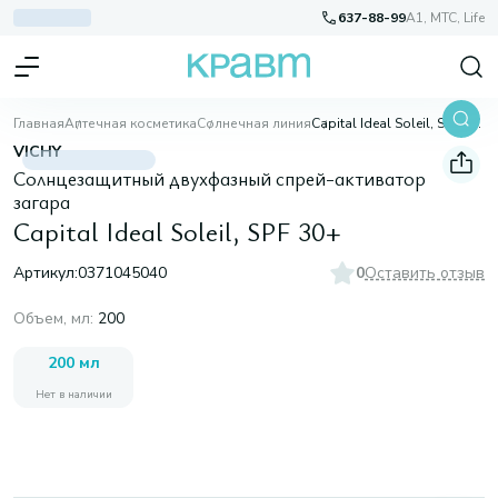
637-88-99
A1, МТС, Life
Главная
Аптечная косметика
Солнечная линия
Capital Ideal Soleil, SPF 30+
VICHY
Солнцезащитный двухфазный спрей-активатор
загара
Capital Ideal Soleil, SPF 30+
Артикул:
0371045040
0
Оставить отзыв
Объем, мл
:
200
200 мл
Нет в наличии