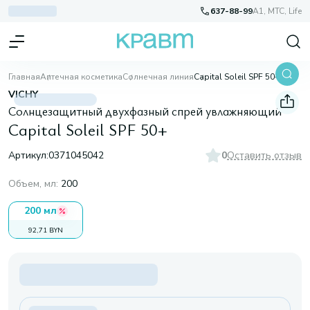
637-88-99
A1, МТС, Life
Главная
Аптечная косметика
Солнечная линия
Capital Soleil SPF 50+
VICHY
Солнцезащитный двухфазный спрей увлажняющий
Capital Soleil SPF 50+
Артикул:
0371045042
0
Оставить отзыв
Объем, мл
:
200
200 мл
92,71 BYN