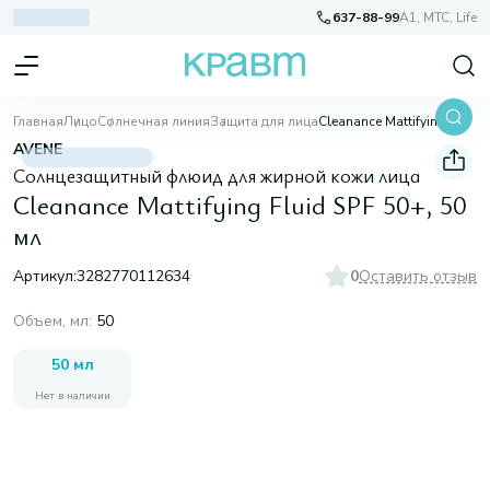
637-88-99
A1, МТС, Life
Главная
Лицо
Солнечная линия
Защита для лица
Cleanance Mattifying Fluid SPF 50+, 50 мл
AVENE
Солнцезащитный флюид для жирной кожи лица
Cleanance Mattifying Fluid SPF 50+, 50
мл
Артикул:
3282770112634
0
Оставить отзыв
Объем, мл
:
50
50 мл
Нет в наличии