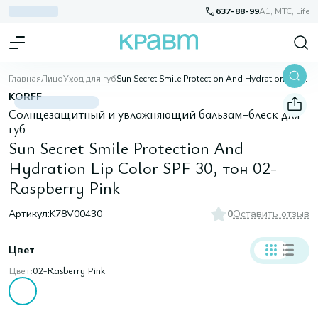
637-88-99
A1, МТС, Life
Главная
Лицо
Уход для губ
Sun Secret Smile Protection And Hydration Lip Color SPF 30, тон 02-Raspberry Pink
KORFF
Солнцезащитный и увлажняющий бальзам-блеск для
губ
Sun Secret Smile Protection And
Hydration Lip Color SPF 30, тон 02-
Raspberry Pink
Артикул:
K78V00430
0
Оставить отзыв
Цвет
Цвет:
02-Rasberry Pink