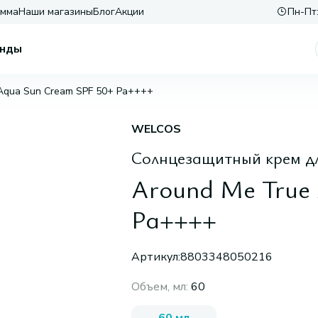
амма
Наши магазины
Блог
Акции
Пн-Пт:
нды
Aqua Sun Cream SPF 50+ Pa++++
WELCOS
Солнцезащитный крем д
Around Me True
Pa++++
Артикул:
8803348050216
Объем, мл
:
60