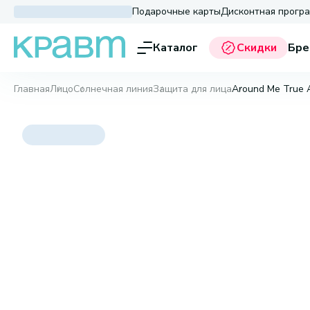
Подарочные карты
Дисконтная прогр
Каталог
Скидки
Бре
Главная
Лицо
Солнечная линия
Защита для лица
Around Me True 