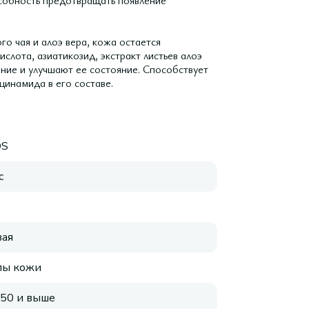
особность предотвращать появление
го чая и алоэ вера, кожа остается
ислота, азиатикозид, экстракт листьев алоэ
ние и улучшают ее состояние. Способствует
инамида в его составе.
OS
с
ая
пы кожи
 50 и выше