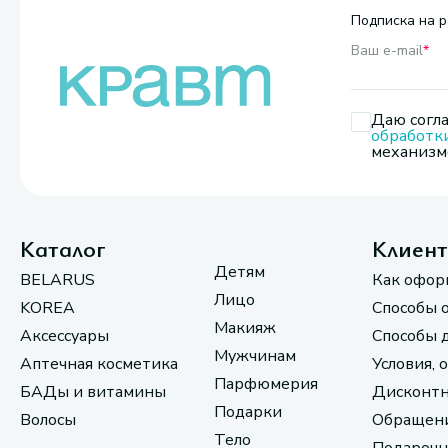
Подписка на р
Ваш e-mail
*
Даю согла
обработк
механизмо
Каталог
Клиен
Детям
BELARUS
Как офор
Лицо
KOREA
Способы 
Макияж
Аксессуары
Способы 
Мужчинам
Аптечная косметика
Условия, 
Парфюмерия
БАДы и витамины
Дисконтн
Подарки
Волосы
Обращени
Тело