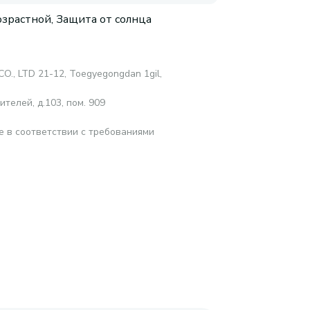
зрастной, Защита от солнца
., LTD 21-12, Toegyegongdan 1gil,
телей, д.103, пом. 909
е в соответствии с требованиями