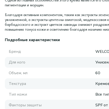
Одной из главных особенностей этого крема является его сп
пигментации и морщин.
Благодаря активным компонентам, таким как экстракты зелено
увлажненной, а экстракты центеллы азиатской, мадекассовая к
барбадосского и экстракт цветков лаванды снимают раздраже
повышению тонуса кожи и осветлению благодаря наличию ниац
Подробные характеристики
Бренд
WELC
Для кого
Унисек
Объем, мл
60
Текстура
Кремов
Тип кожи
Все ти
Факторы защиты
SPF от