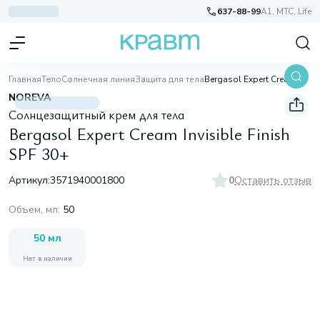
637-88-99
A1, МТС, Life
Главная
Тело
Солнечная линия
Защита для тела
Bergasol Expert Cream Invisible Finish SPF 30+
NOREVA
Солнцезащитный крем для тела
Bergasol Expert Cream Invisible Finish
SPF 30+
Артикул:
3571940001800
0
Оставить отзыв
Объем, мл
:
50
50 мл
Нет в наличии