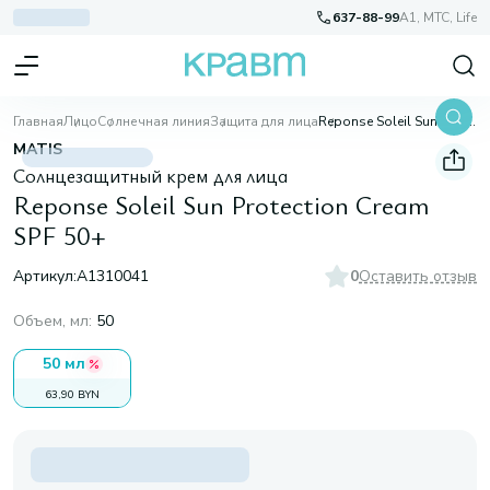
637-88-99
A1, МТС, Life
Главная
Лицо
Солнечная линия
Защита для лица
Reponse Soleil Sun Protection Cream SPF 50+
MATIS
Солнцезащитный крем для лица
Reponse Soleil Sun Protection Cream
SPF 50+
Артикул:
A1310041
0
Оставить отзыв
Объем, мл
:
50
50 мл
63,90 BYN