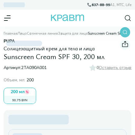
637-88-99
A1, МТС, Life
Главная
Лицо
Солнечная линия
Защита для лица
Sunscreen Cream SPF 30, 200 мл
PUPA
Солнцезащитный крем для тела и лица
Sunscreen Cream SPF 30, 200 мл
Артикул:
2TA090A001
0
Оставить отзыв
Объем, мл
:
200
200 мл
90,75 BYN