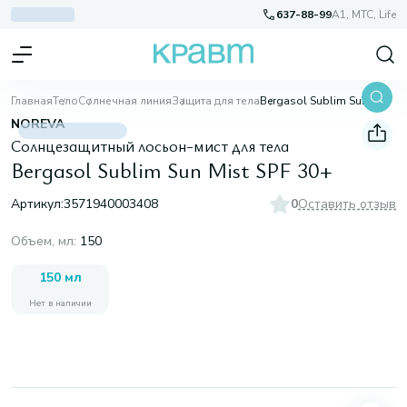
637-88-99
A1, МТС, Life
Главная
Тело
Солнечная линия
Защита для тела
Bergasol Sublim Sun Mist SPF 30+
NOREVA
Солнцезащитный лосьон-мист для тела
Bergasol Sublim Sun Mist SPF 30+
Артикул:
3571940003408
0
Оставить отзыв
Объем, мл
:
150
150 мл
Нет в наличии