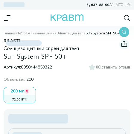
637-88-99
A1, МТС, Life
Главная
Тело
Солнечная линия
Защита для тела
Sun System SPF 50+
RILASTIL
Солнцезащитный спрей для тела
Sun System SPF 50+
Артикул:
8050444859322
0
Оставить отзыв
Объем, мл
:
200
200 мл
72,00 BYN