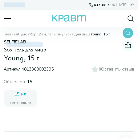
637-88-99
A1, МТС, Life
Главная
Лицо
Уход
Крем, гель, эмульсия для лица
Young, 15 г
SELFIELAB
Sos-гель для лица
Young, 15 г
Артикул:
4813360002395
0
Оставить отзыв
Объем, мл
:
15
15 мл
Нет в наличии