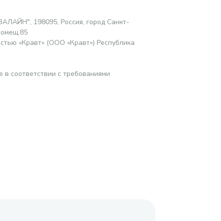
АЛАЙН", 198095, Россия, город Санкт-
помещ.85
стью «Кравт» (ООО «Кравт») Республика
е в соответствии с требованиями