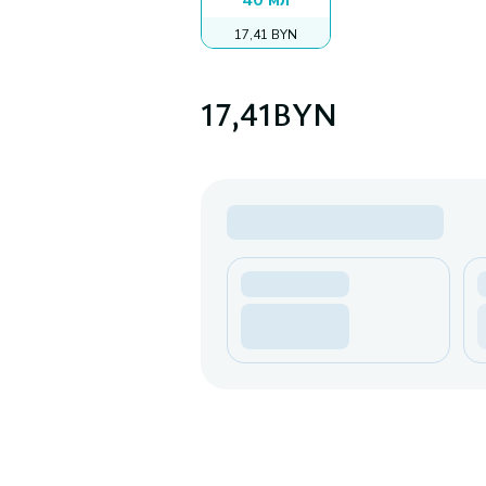
40 мл
17,41 BYN
17,41
BYN