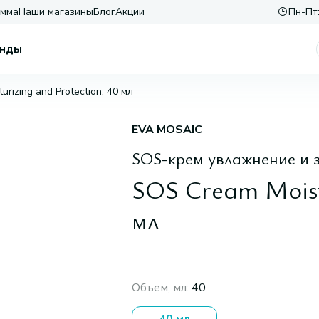
амма
Наши магазины
Блог
Акции
Пн-Пт:
нды
rizing and Protection, 40 мл
EVA MOSAIC
SOS-крем увлажнение и 
SOS Cream Moist
мл
Объем, мл
:
40