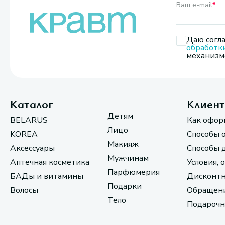
Ваш e-mail
*
Даю согла
обработк
механизмо
Каталог
Клиен
Детям
BELARUS
Как офор
Лицо
KOREA
Способы 
Макияж
Аксессуары
Способы 
Мужчинам
Аптечная косметика
Условия, 
Парфюмерия
БАДы и витамины
Дисконтн
Подарки
Волосы
Обращени
Тело
Подарочн