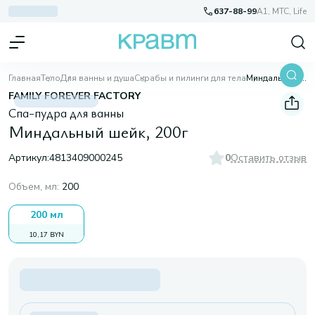
637-88-99
A1, МТС, Life
Главная
Тело
Для ванны и душа
Скрабы и пилинги для тела
Миндальный шейк, 200г
FAMILY FOREVER FACTORY
Спа-пудра для ванны
Миндальный шейк, 200г
Артикул:
4813409000245
0
Оставить отзыв
Объем, мл
:
200
200 мл
10,17 BYN