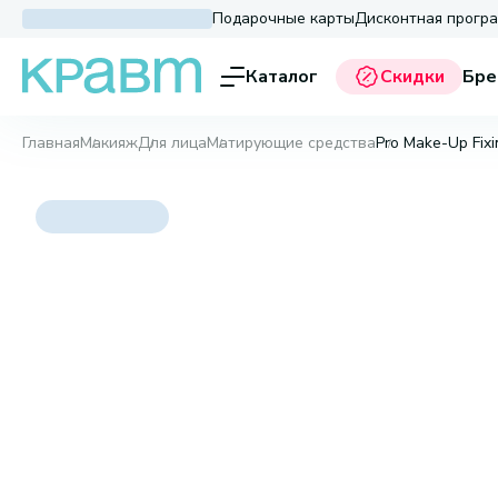
Подарочные карты
Дисконтная прогр
Каталог
Скидки
Бре
Главная
Макияж
Для лица
Матирующие средства
Pro Make-Up Fixi