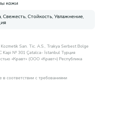
пы кожи
, Свежесть, Стойкость, Увлажнение,
ция
 Kozmetik San. Tic. A.S., Trakya Serbest Bolge
1C Kapi № 301 Çatalca- İstanbul Турция
стью «Кравт» (ООО «Кравт») Республика
е в соответствии с требованиями