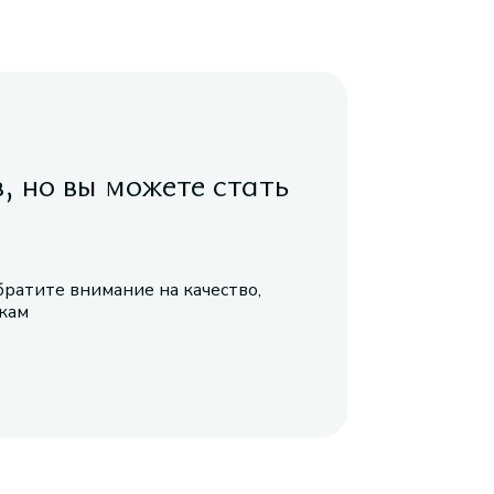
в, но вы можете стать
братите внимание на качество,
икам