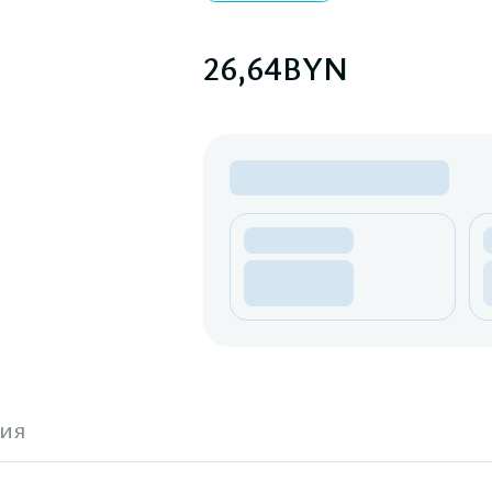
26,64
BYN
ия