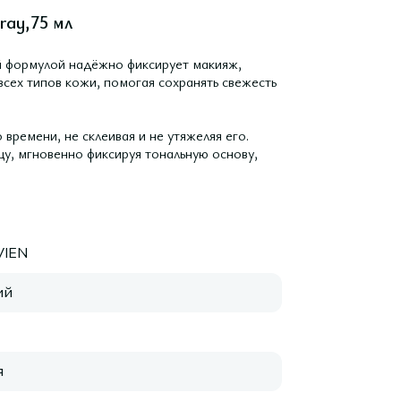
ray,75 мл
ой формулой надёжно фиксирует макияж,
сех типов кожи, помогая сохранять свежесть
времени, не склеивая и не утяжеляя его.
у, мгновенно фиксируя тональную основу,
VIEN
ий
я