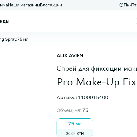
амма
Наши магазины
Блог
Акции
Пн-Пт:
нды
ng Spray,75 мл
ALIX AVIEN
Спрей для фиксации ма
Pro Make-Up Fix
Артикул:
1100015400
Объем, мл
:
75
75 мл
26,64 BYN