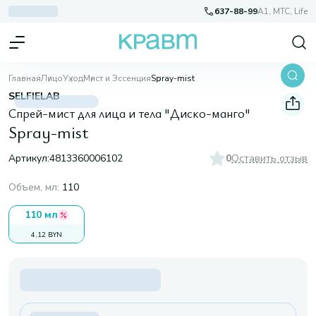
637-88-99
A1, МТС, Life
Главная
Лицо
Уход
Мист и Эссенция
Spray-mist
SELFIELAB
Спрей-мист для лица и тела "Диско-манго"
Spray-mist
Артикул:
4813360006102
0
Оставить отзыв
Объем, мл
:
110
110 мл
4,12 BYN