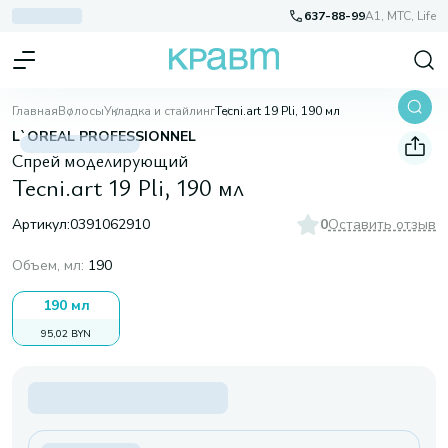
637-88-99
A1, МТС, Life
Главная
Волосы
Укладка и стайлинг
Tecni.art 19 Pli, 190 мл
L`OREAL PROFESSIONNEL
Спрей моделирующий
Tecni.art 19 Pli, 190 мл
Артикул:
0391062910
0
Оставить отзыв
Объем, мл
:
190
190 мл
95,02 BYN