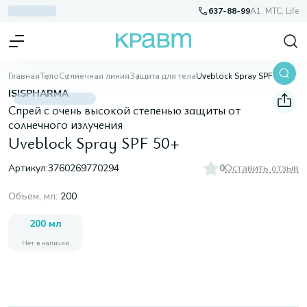
637-88-99
A1, МТС, Life
Главная
Тело
Солнечная линия
Защита для тела
Uveblock Spray SPF 50+
ISISPHARMA
Спрей с очень высокой степенью защиты от
солнечного излучения
Uveblock Spray SPF 50+
Артикул:
3760269770294
0
Оставить отзыв
Объем, мл
:
200
200 мл
Нет в наличии