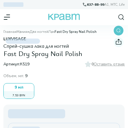
637-88-99
A1, МТС, Life
Главная
Макияж
Для ногтей
Лак
Fast Dry Spray Nail Polish
LUXVISAGE
Спрей-сушка лака для ногтей
Fast Dry Spray Nail Polish
Артикул:
К519
0
Оставить отзыв
Объем, мл
:
9
9 мл
7,53 BYN