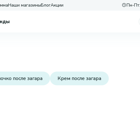
амма
Наши магазины
Блог
Акции
Пн-Пт:
нды
очко после загара
Крем после загара