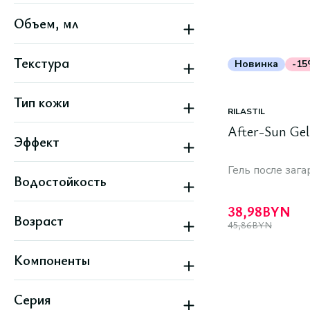
Женский
Объем, мл
Унисекс
Текстура
Новинка
-1
Гелевая
Тип кожи
Жидкая
RILASTIL
Кремовая
Все типы кожи
Легкая
After-Sun Gel
Эффект
Жирная
Комбинированная
Восстановление
Нормальная
Гель после зага
Водостойкость
Гладкость
Сухая
Мягкость
Все варианты
Нет
Охлаждающий
38,98
BYN
Возраст
Очищение
45,86
BYN
Все варианты
18+
Компоненты
Алоэ вера
Серия
Витамин E