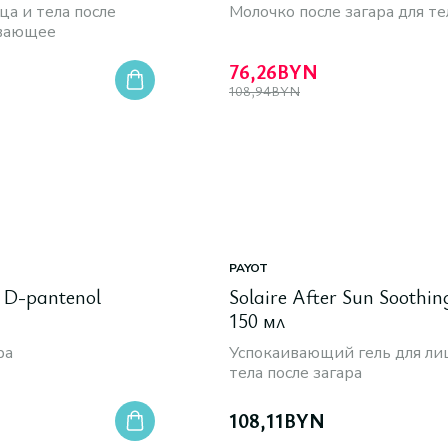
ца и тела после
Молочко после загара для те
ивающее
76,26
BYN
108,94
BYN
PAYOT
% D-pantenol
Solaire After Sun Soothin
150 мл
ра
Успокаивающий гель для ли
тела после загара
108,11
BYN