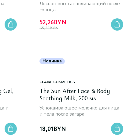
ла
Лосьон восстанавливающий после
солнца
52,26
BYN
65,33
BYN
Новинка
CLAIRE COSMETICS
g Gel,
The Sun After Face & Body
Soothing Milk, 200 мл
ца и
Успокаивающее молочко для лица
и тела после загара
18,01
BYN