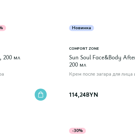
5%
Новинка
COMFORT ZONE
, 200 мл
Sun Soul Face&Body Afte
200 мл
ра
Крем после загара для лица 
114,24
BYN
-30%