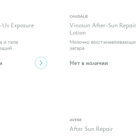
CAUDALIE
t-Uv Exposure
Vinosun After-Sun Repai
Lotion
а и тела
Молочко восстанавливающе
ающий
загара
и
Нет в наличии
AVENE
After Sun Repair