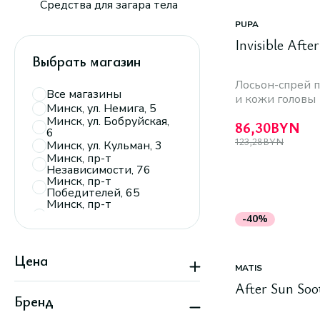
Средства для загара тела
PUPA
Invisible Afte
Выбрать магазин
Лосьон-спрей п
Все магазины
и кожи головы
Минск, ул. Немига, 5
Минск, ул. Бобруйская,
86,30
BYN
6
123,28
BYN
Минск, ул. Кульман, 3
Минск, пр-т
Независимости, 76
Минск, пр-т
Победителей, 65
Минск, пр-т
Дзержинского, 104,
-40%
пав. 110
Минск, ТРЦ
«Экспобел»,
Цена
пересечение ул.
MATIS
Мирошниченко и
МКАД
After Sun Soo
Минск, пр-т
Бренд
Партизанский, 150А
Минск, пр-т