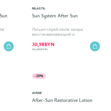
RILASTIL
 Sun
Sun System After Sun
ле
Лосьон-спрей после загара
восстанавливающий и
увлажняющий
30,98
BYN
36,45
BYN
-20%
AVENE
After-Sun Restorative Lotion