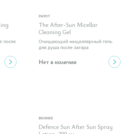
PAYOT
ring
The After-Sun Micellar
Cleaning Gel
е после
Очищающий мицеллярный гель
для душа после загара
Нет в наличии
BIONIKE
Defence Sun After Sun Spray
Lotion, 200 мл