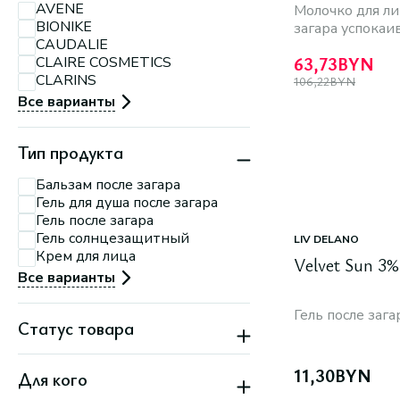
AVENE
Молочко для ли
Партизанский, 79
BIONIKE
Минск, ул.
загара успока
П.Мстиславца, 11
CAUDALIE
Минск, ул. Притыцкого,
63,73
BYN
CLAIRE COSMETICS
156
CLARINS
106,22
BYN
Минск, ул. Тимирязева,
74 А
Все варианты
Тип продукта
Бальзам после загара
Гель для душа после загара
Гель после загара
Гель солнцезащитный
LIV DELANO
Крем для лица
Velvet Sun 3
Все варианты
Гель после зага
Статус товара
Новинка
11,30
BYN
Для кого
Скидка