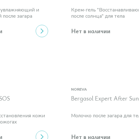
а увлажняющий и
Крем-гель "Восстанавлива
 после загара
после солнца" для тела
и
Нет в наличии
NOREVA
 SOS
Bergasol Expert After Sun
осстановления кожи
Молочко после загара для те
 ожогах
и
Нет в наличии