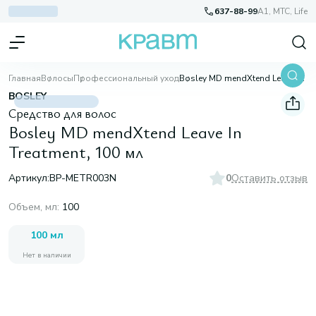
637-88-99
A1, МТС, Life
Главная
Волосы
Профессиональный уход
Bosley MD mendXtend Leave In Treatment, 100 мл
BOSLEY
Средство для волос
Bosley MD mendXtend Leave In
Treatment, 100 мл
Артикул:
BP-METR003N
0
Оставить отзыв
Объем, мл
:
100
100 мл
Нет в наличии