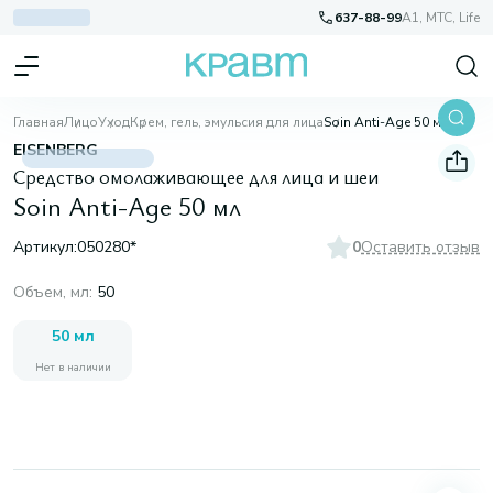
637-88-99
A1, МТС, Life
Главная
Лицо
Уход
Крем, гель, эмульсия для лица
Soin Anti-Age 50 мл
EISENBERG
Средство омолаживающее для лица и шеи
Soin Anti-Age 50 мл
Артикул:
050280*
0
Оставить отзыв
Объем, мл
:
50
50 мл
Нет в наличии