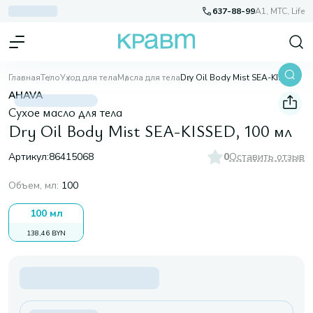
637-88-99
A1, МТС, Life
Главная
Тело
Уход для тела
Масла для тела
Dry Oil Body Mist SEA-KISSED, 100 мл
AHAVA
Сухое масло для тела
Dry Oil Body Mist SEA-KISSED, 100 мл
Артикул:
86415068
0
Оставить отзыв
Объем, мл
:
100
100 мл
138,46 BYN