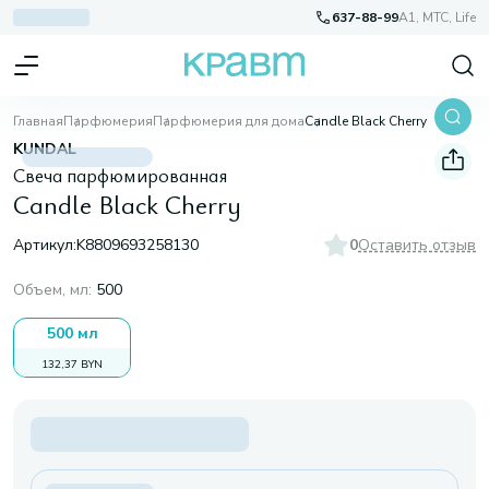
637-88-99
A1, МТС, Life
Главная
Парфюмерия
Парфюмерия для дома
Candle Black Cherry
KUNDAL
Свеча парфюмированная
Candle Black Cherry
Артикул:
K8809693258130
0
Оставить отзыв
Объем, мл
:
500
500 мл
132,37 BYN