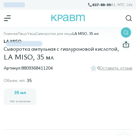
637-88-99
A1, МТС, Life
Главная
Лицо
Уход
Сыворотки для лица
LA MISO, 35 мл
LA MISO
Сыворотка ампульная с гиалуроновой кислотой,
LA MISO, 35 мл
Артикул:
8809368411204
0
Оставить отзыв
Объем, мл
:
35
35 мл
Нет в наличии