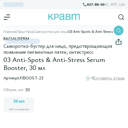
637-88-99
A1, МТС, Life
Главная
Лицо
Уход
Сыворотки для лица
03 Anti-Spots & Anti-Stress Serum Booster, 30 мл
FACIALDERM
Сыворотка-бустер для лица, предотвращающая
появление пигментных пятен, антистресс
03 Anti-Spots & Anti-Stress Serum
Booster, 30 мл
Артикул:
F/BOOST-23
0
Оставить отзыв
Объем, мл
:
30
30 мл
Нет в наличии