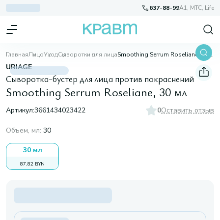
637-88-99
A1, МТС, Life
Главная
Лицо
Уход
Сыворотки для лица
Smoothing Serrum Roseliane, 30 мл
URIAGE
Сыворотка-бустер для лица против покраснений
Smoothing Serrum Roseliane, 30 мл
Артикул:
3661434023422
0
Оставить отзыв
Объем, мл
:
30
30 мл
87,82 BYN