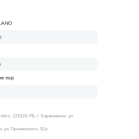
ELANO
с
я
е пор
йтс, 225320, РБ, г. Барановичи, ул.
, ул. Проминского, 52а