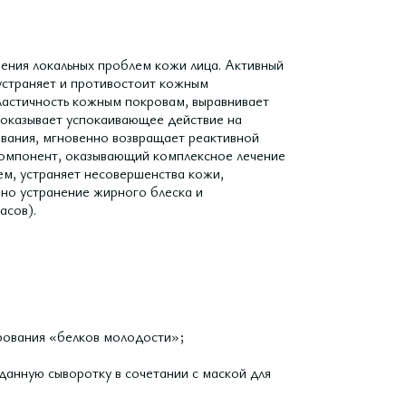
нения локальных проблем кожи лица. Активный
устраняет и противостоит кожным
эластичность кожным покровам, выравнивает
 оказывает успокаивающее действие на
ывания, мгновенно возвращает реактивной
компонент, оказывающий комплексное лечение
м, устраняет несовершенства кожи,
ано устранение жирного блеска и
асов).
рования «белков молодости»;
анную сыворотку в сочетании с маской для