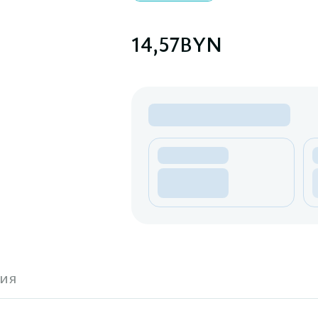
14,57
BYN
ия