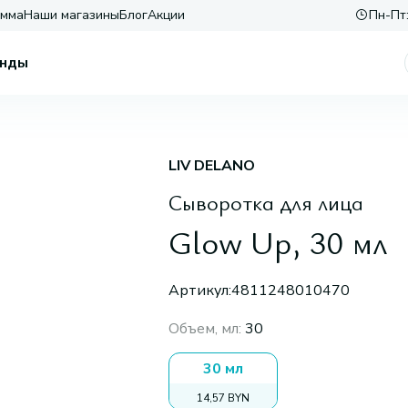
амма
Наши магазины
Блог
Акции
Пн-Пт:
нды
LIV DELANO
Сыворотка для лица
Glow Up, 30 мл
Артикул:
4811248010470
Объем, мл
:
30
30 мл
14,57 BYN