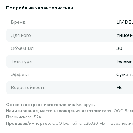
Подробные характеристики
Бренд
LIV D
Для кого
Унисек
Объем, мл
30
Текстура
Гелева
Эффект
Сужени
Водостойкость
Нет
Основная страна изготовления
:
Беларусь
Наименование, место нахождения изготовителя
:
ООО Белге
Проминского, 52а
Продавец/импортер
:
ООО Белгейтс, 225320, РБ, г. Барановичи