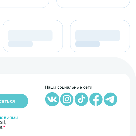
Наши социальные сети
саться
ловиями
ой,
а.