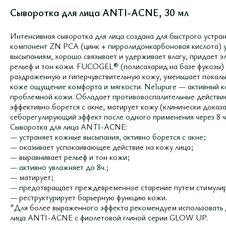
Сыворотка для лица ANTI-ACNE, 30 мл
Интенсивная сыворотка для лица создана для быстрого устра
компонент ZN PCA (цинк + пирролидонкарбоновая кислота) 
высыпаниям, хорошо связывает и удерживает влагу, придает 
рельеф и тон кожи. FUCOGEL® (полисахарид на базе фукозы)
раздраженную и гиперчувствительную кожу, уменьшает покал
коже ощущение комфорта и мягкости. Nelupure — активный 
проблемной кожи. Обладает противовоспалительные действие
эффективно борется с акне, матирует кожу (клинически доказ
себорегулирующий эффект после одного применения через 8 ч
Сыворотка для лица ANTI-ACNE:
— устраняет кожные высыпания, активно борется с акне;
— оказывает успокаивающее действие на кожу лица;
— выравнивает рельеф и тон кожи;
— активно увлажняет до 8ч.;
— матирует;
— предотвращает преждевременное старение путем стимули
— реструктурирует барьерную функцию кожи.
*Для более выраженного эффекта рекомендуем использовать д
лица ANTI-ACNE с фиолетовой глиной серии GLOW UP.