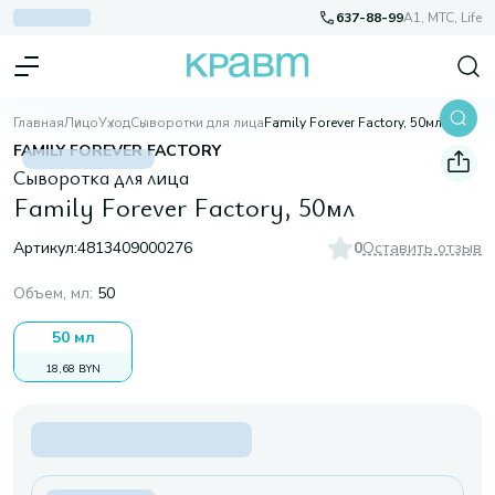
637-88-99
A1, МТС, Life
Главная
Лицо
Уход
Сыворотки для лица
Family Forever Factory, 50мл
FAMILY FOREVER FACTORY
Сыворотка для лица
Family Forever Factory, 50мл
Артикул:
4813409000276
0
Оставить отзыв
Объем, мл
:
50
50 мл
18,68 BYN