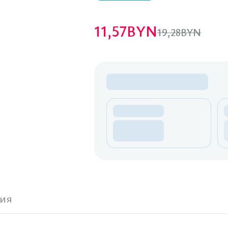
11,57
BYN
19,28
BYN
ия