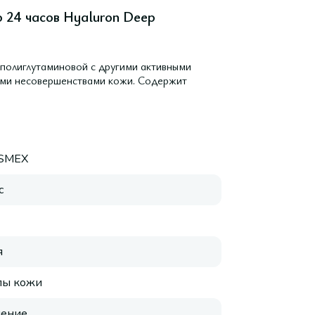
 24 часов Hyaluron Deep
 полиглутаминовой с другими активными
ыми несовершенствами кожи. Содержит
SMEX
с
я
пы кожи
нение