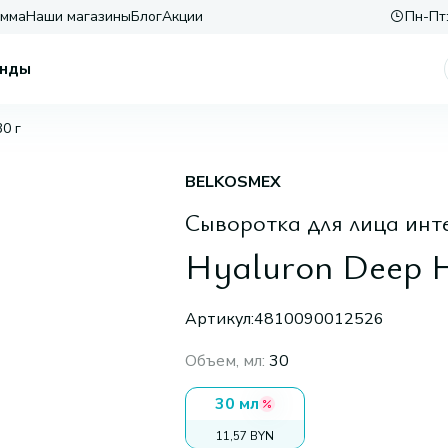
амма
Наши магазины
Блог
Акции
Пн-Пт:
нды
30 г
BELKOSMEX
Сыворотка для лица инт
Hyaluron Deep H
Артикул:
4810090012526
Объем, мл
:
30
30 мл
11,57 BYN