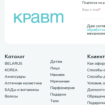
Подписка на р
Ваш e-mail
*
Даю согла
обработк
механизмо
Каталог
Клиен
Детям
BELARUS
Как офор
Лицо
KOREA
Способы 
Макияж
Аксессуары
Способы 
Мужчинам
Аптечная косметика
Условия, 
Парфюмерия
БАДы и витамины
Дисконтн
Подарки
Волосы
Обращени
Тело
Подарочн