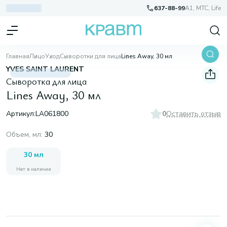
637-88-99
A1, МТС, Life
Главная
Лицо
Уход
Сыворотки для лица
Lines Away, 30 мл
YVES SAINT LAURENT
Сыворотка для лица
Lines Away, 30 мл
Артикул:
LA061800
0
Оставить отзыв
Объем, мл
:
30
30 мл
Нет в наличии