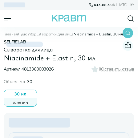
637-88-99
A1, МТС, Life
Главная
Лицо
Уход
Сыворотки для лица
Niacinamide + Elastin, 30 мл
SELFIELAB
Сыворотка для лица
Niacinamide + Elastin, 30 мл
Артикул:
4813360003026
0
Оставить отзыв
Объем, мл
:
30
30 мл
10,65 BYN