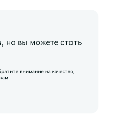
в, но вы можете стать
братите внимание на качество,
икам