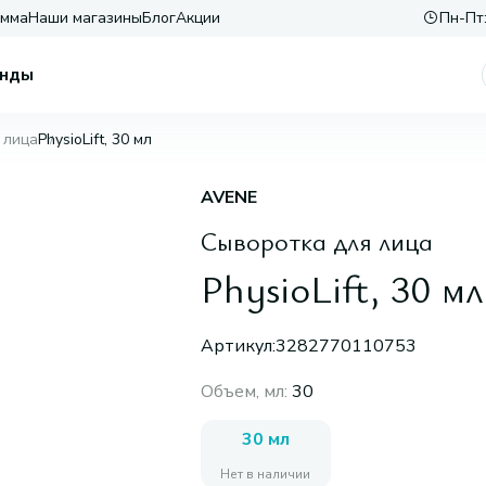
амма
Наши магазины
Блог
Акции
Пн-Пт:
нды
 лица
PhysioLift, 30 мл
AVENE
Сыворотка для лица
PhysioLift, 30 мл
Артикул:
3282770110753
Объем, мл
:
30
30 мл
Нет в наличии