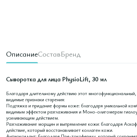
Описание
Состав
Бренд
Сыворотка для лица PhysioLift, 30 мл
Благодаря длительному действию этот многофункциональный,
видимые признаки старения:
Подтяжка и придание формы коже: благодаря уникальной ком
видимым эффектом разглаживания и Моно-олигомерам гиалоу
усиливающим действием.
Разглаживание морщин и выпрямление кожи: благодаря Аск
действие, который восстанавливает коллаген кожи.
Антиоксидант: благодаря Пре-токоферилу, который сохраняет