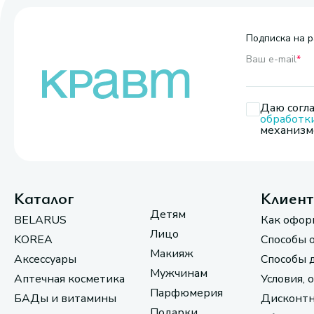
Подписка на р
Ваш e-mail
*
Даю согла
обработк
механизмо
Каталог
Клиен
Детям
BELARUS
Как офор
Лицо
KOREA
Способы 
Макияж
Аксессуары
Способы 
Мужчинам
Аптечная косметика
Условия, 
Парфюмерия
БАДы и витамины
Дисконтн
Подарки