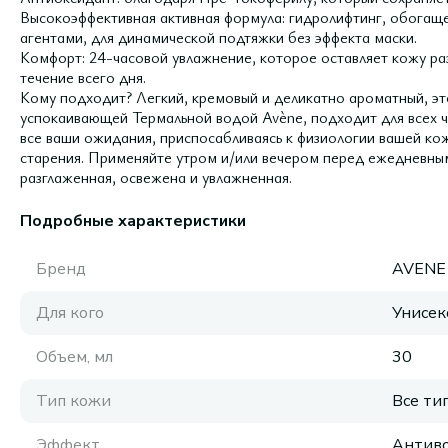
Высокоэффективная активная формула: гидролифтинг, обога
агентами, для динамической подтяжки без эффекта маски.
Комфорт: 24-часовой увлажнение, которое оставляет кожу ра
течение всего дня.
Кому подходит? Легкий, кремовый и деликатно ароматный, эт
успокаивающей Термальной водой Avène, подходит для всех ч
все ваши ожидания, приспосабливаясь к физиологии вашей ко
старения. Применяйте утром и/или вечером перед ежедневным
разглаженная, освежена и увлажненная.
Подробные характеристики
Бренд
AVENE
Для кого
Унисек
Объем, мл
30
Тип кожи
Все ти
Эффект
Антиво