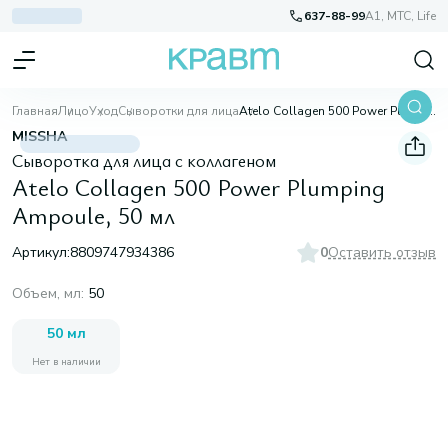
637-88-99
A1, МТС, Life
Главная
Лицо
Уход
Сыворотки для лица
Atelo Collagen 500 Power Plumping Ampoule, 50 мл
MISSHA
Сыворотка для лица с коллагеном
Atelo Collagen 500 Power Plumping
Ampoule, 50 мл
Артикул:
8809747934386
0
Оставить отзыв
Объем, мл
:
50
50 мл
Нет в наличии