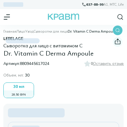
637-88-99
A1, МТС, Life
Главная
Лицо
Уход
Сыворотки для лица
Dr. Vitamin C Derma Ampoule
LEBELAGE
Сыворотка для лица с витамином С
Dr. Vitamin C Derma Ampoule
Артикул:
8809445617024
0
Оставить отзыв
Объем, мл
:
30
30 мл
28,50 BYN