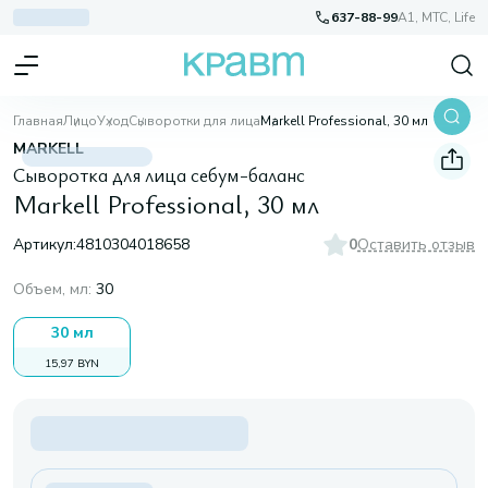
637-88-99
A1, МТС, Life
Главная
Лицо
Уход
Сыворотки для лица
Markell Professional, 30 мл
MARKELL
Сыворотка для лица себум-баланс
Markell Professional, 30 мл
Артикул:
4810304018658
0
Оставить отзыв
Объем, мл
:
30
30 мл
15,97 BYN