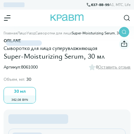
637-88-99
A1, МТС, Life
Главная
Лицо
Уход
Сыворотки для лица
Super-Moisturizing Serum, 30 мл
ORLANE
Сыворотка для лица суперувлажняющая
Super-Moisturizing Serum, 30 мл
Артикул:
8061000
0
Оставить отзыв
Объем, мл
:
30
30 мл
362,08 BYN