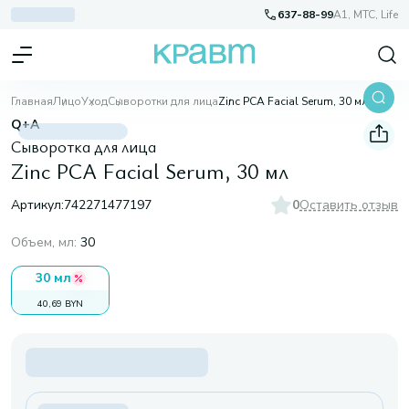
637-88-99
A1, МТС, Life
Главная
Лицо
Уход
Сыворотки для лица
Zinc PCA Facial Serum, 30 мл
Q+A
Сыворотка для лица
Zinc PCA Facial Serum, 30 мл
Артикул:
742271477197
0
Оставить отзыв
Объем, мл
:
30
30 мл
40,69 BYN