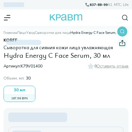
637-88-99
A1, МТС, Life
Главная
Лицо
Уход
Сыворотки для лица
Hydra Energy C Face Serum, 30 мл
KORFF
Сыворотка для сияния кожи лица увлажняющая
Hydra Energy C Face Serum, 30 мл
Артикул:
K79V01400
0
Оставить отзыв
Объем, мл
:
30
30 мл
167,96 BYN