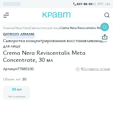
637-88-99
A1, МТС, Life
Главная
Лицо
Уход
Сыворотки для лица
Crema Nera Reviscentalis Meta Concentrate, 30 мл
GIORGIO ARMANI
Сыворотка концентрированная восстанавливающая
для лица
Crema Nera Reviscentalis Meta
Concentrate, 30 мл
Артикул:
F7683100
0
Оставить отзыв
Объем, мл
:
30
30 мл
Нет в наличии